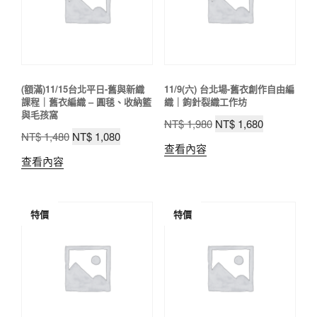
(額滿)11/15台北平日-舊與新織
11/9(六) 台北場-舊衣創作自由編
課程｜舊衣編織 – 圓毯、收納籃
織｜鉤針裂織工作坊
與毛孩窩
原
目
NT$
1,980
NT$
1,680
原
目
NT$
1,480
NT$
1,080
始
前
查看內容
始
前
價
價
查看內容
價
價
格：
格：
格：
格：
NT$ 1,980。
NT$ 1,680
NT$ 1,480。
NT$ 1,080。
特價
特價