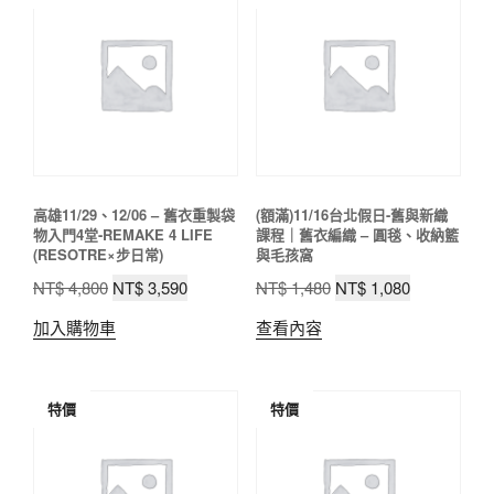
目
排
序
高雄11/29、12/06 – 舊衣重製袋
(額滿)11/16台北假日-舊與新織
物入門4堂-REMAKE 4 LIFE
課程｜舊衣編織 – 圓毯、收納籃
(RESOTRE×步日常)
與毛孩窩
原
目
原
目
NT$
4,800
NT$
3,590
NT$
1,480
NT$
1,080
始
前
始
前
加入購物車
查看內容
價
價
價
價
格：
格：
格：
格：
NT$ 4,800。
NT$ 3,590。
NT$ 1,480。
NT$ 1,080
特價
特價