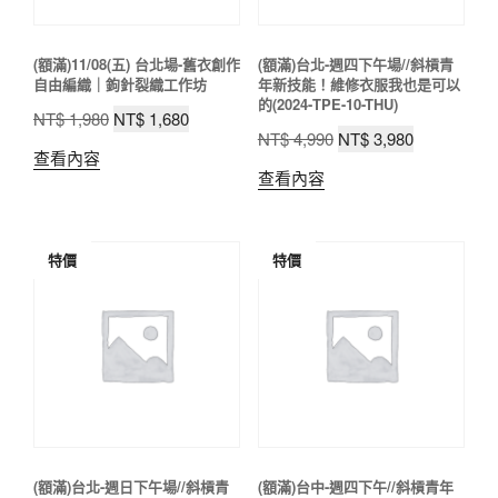
(額滿)11/08(五) 台北場-舊衣創作
(額滿)台北-週四下午場//斜槓青
自由編織｜鉤針裂織工作坊
年新技能！維修衣服我也是可以
的(2024-TPE-10-THU)
原
目
NT$
1,980
NT$
1,680
原
目
NT$
4,990
NT$
3,980
始
前
查看內容
始
前
價
價
查看內容
價
價
格：
格：
格：
格：
NT$ 1,980。
NT$ 1,680。
NT$ 4,990。
NT$ 3,980
特價
特價
(額滿)台北-週日下午場//斜槓青
(額滿)台中-週四下午//斜槓青年