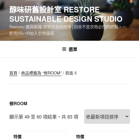
跳
醇味研舊設計室 RESTORE
至
SUSTAINABLE DESIGN STUDIO
主
要
Restore;:舊與新織-衣物旅程的陪伴│回收不是衣物必然的終點，一
內
起用5R+1R加入衣物循環
容
選單
首頁
/
商品標籤為 “修ROOM”
/ 頁面 5
修ROOM
依
顯示第 49 至 60 項結果，共 83 項
最
新
特價
特價
項