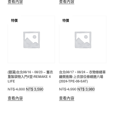
查看內容
查看內容
價
價
價
價
格：
格：
格：
格：
NT$ 1,480。
NT$ 1,080。
NT$ 1,480。
NT$ 1,080
特價
特價
(額滿)台北08/16、08/23 – 舊衣
台北08/17、08/24 – 衣物修繕車
重製袋物入門4堂-REMAKE 4
縫微進階-上衣部位修繕週六場
LIFE
(2024-TPE-08-SAT)
原
目
原
目
NT$
4,800
NT$
3,590
NT$
4,990
NT$
3,980
始
前
始
前
查看內容
查看內容
價
價
價
價
格：
格：
格：
格：
NT$ 4,800。
NT$ 3,590。
NT$ 4,990。
NT$ 3,980