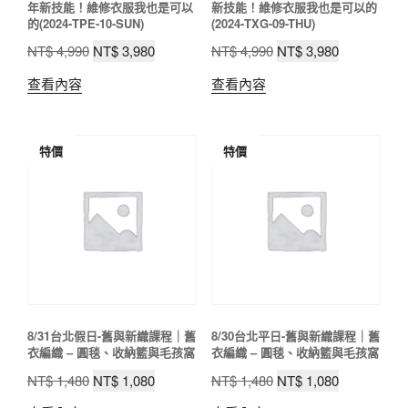
年新技能！維修衣服我也是可以
新技能！維修衣服我也是可以的
的(2024-TPE-10-SUN)
(2024-TXG-09-THU)
原
目
原
目
NT$
4,990
NT$
3,980
NT$
4,990
NT$
3,980
始
前
始
前
查看內容
查看內容
價
價
價
價
格：
格：
格：
格：
NT$ 4,990。
NT$ 3,980。
NT$ 4,990。
NT$ 3,980
特價
特價
8/31台北假日-舊與新織課程｜舊
8/30台北平日-舊與新織課程｜舊
衣編織 – 圓毯、收納籃與毛孩窩
衣編織 – 圓毯、收納籃與毛孩窩
原
目
原
目
NT$
1,480
NT$
1,080
NT$
1,480
NT$
1,080
始
前
始
前