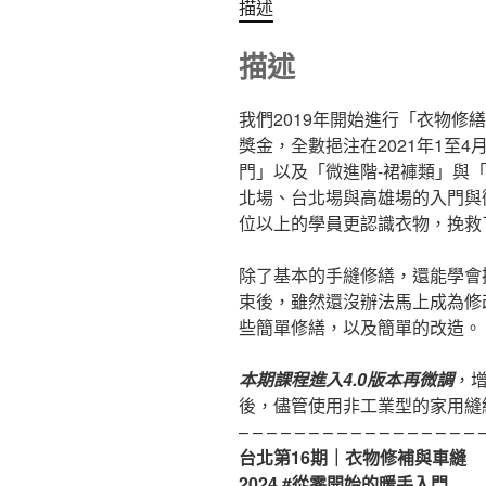
描述
描述
我們2019年開始進行「衣物修
獎金，全數挹注在2021年1至
門」以及「微進階-裙褲類」與
北場、台北場與高雄場的入門與
位以上的學員更認識衣物，挽救了
除了基本的手縫修繕，還能學會
束後，雖然還沒辦法馬上成為修
些簡單修繕，以及簡單的改造。
本期課程進入4.0版本再微調
，
後，儘管使用非工業型的家用縫
– – – – – – – – – – – – – – – – – 
台北第16期｜衣物修補與車縫
2024 #從零開始的暖手入門