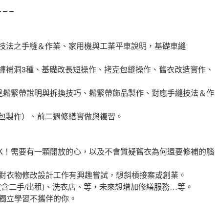
– – –
技法之手縫＆作業、家用機與工業平車說明，基礎車縫
褲補洞3種、基礎改長短操作、拷克包縫操作、舊衣改造實作、
見鬆緊帶說明與拆換技巧、鬆緊帶飾品製作、對應手縫技法＆作
包製作）、前二週修繕實做與複習。
驗OK！需要有一顆開放的心，以及不會質疑舊衣為何還要修補的腦
，或對衣物修改設計工作有興趣嘗試，想斜槓接案或創業。
店(含二手/出租)、洗衣店、等，未來想增加修繕服務…等。
受獨立學習不攜伴的你。