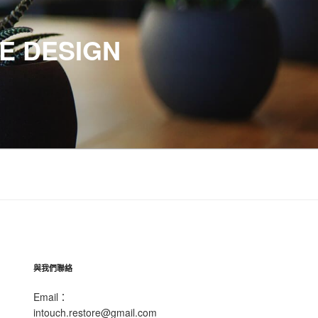
 DESIGN
與我們聯絡
Email：
intouch.restore@gmail.com