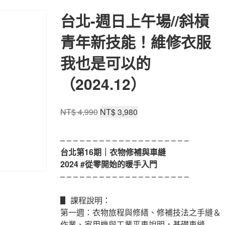
台北-週日上午場//斜槓
青年新技能！維修衣服
我也是可以的
（2024.12）
原
目
NT$
4,990
NT$
3,980
始
前
價
價
– – – – – – – – – – – – – – – – – – – –
格：
格：
台北第16期｜衣物修補與車縫
NT$ 4,990。
NT$ 3,980。
2024 #從零開始的暖手入門
– – – – – – – – – – – – – – – – – – – –
▋ 課程說明：
第一週：衣物旅程與修繕、修補技法之手縫＆
作業、家用機與工業平車說明，基礎車縫