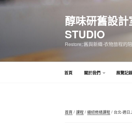
跳
至
醇味研舊設計室 R
主
要
STUDIO
內
容
Restore;:舊與新織-衣物旅
首頁
關於我們
展覽記
首頁
/
課程
/
縫紉修繕課程
/ 台北-週