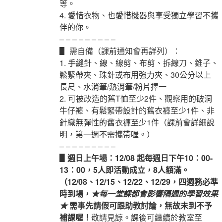
等。
4. 愛惜衣物、也愛惜機器與享受獨立學習不攜
伴的你。
– – – – – – – – –
▋ 需自備（課前通知會再詳列）：
1. 手縫針、線、線剪、布剪、拆線刀、錐子、
鬆緊帶夾、珠針或布用強力夾、30公分以上
長尺、水消筆/熱消筆/粉片擇一
2. 可被改造的舊T恤至少2件、觀察用的破洞
牛仔褲、有鬆緊帶設計的舊衣褲至少1件、非
針織無彈性的舊衣褲至少1件（課前會詳細說
明，第一週不需攜帶喔。）
– – – – – – – – –
▋週日上午場：12/08 起每週日下午10：00-
13：00，5人即活動成立，8人額滿。
（12/08、12/15、12/22、12/29，四週務必準
時到場，
★每一堂課都會影響隔週的學習效果
★
需事先請假可跟助教討論，無故未到不予
補課喔！
敬請見諒。課後可繼續於教室至