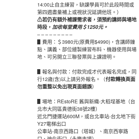
14:00止自主練習，缺課學員可於此段時間或
第四週盡量補上或視狀況延調他班。）
⚠若仍有額外補課需求者，須預約講師與場地
時段，
加收每堂費用＄1250元。
– – – – – – – – –
▋費用：＄3980元(原費用$4990)，含講師鐘
點、講義、部位縫製練習布料、機器使用與場
地、可另開立三聯發票與上課證明。
▋報名與付款：付款完成才代表報名完成，同
行12歲(含)以上請另外報名。（
付款轉換頁面
勿重整以免出現頁面錯誤
）
▋場地：REstoRE 舊與新織-大稻埕基地（台
北市大同區貴德街38號2樓）
近北門捷運站600M，或台北車站-台北地下街
Y27電梯出口
公車站-南京西路口（塔城）、南京西寧路
口、迪化街口（永樂市場）