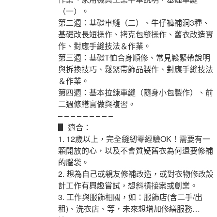
（一）。
第二週：基礎車縫（二）、牛仔褲補洞3種、
基礎改長短操作、拷克包縫操作、舊衣改造實
作、對應手縫技法＆作業。
第三週：基礎T恤合身順修、常見鬆緊帶說明
與拆換技巧、鬆緊帶飾品製作、對應手縫技法
＆作業。
第四週：基本拉鍊車縫（隨身小包製作）、前
二週修繕實做與複習。
– – – – – – – – –
▋ 適合：
1. 12歲以上，完全縫紉零經驗OK！需要有一
顆開放的心，以及不會質疑舊衣為何還要修補
的腦袋。
2. 想為自己或親友修補改造，或對衣物修改設
計工作有興趣嘗試，想斜槓接案或創業。
3. 工作與服飾相關，如：服飾店(含二手/出
租)、洗衣店、等，未來想增加修繕服務…