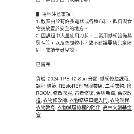
▋ 場地注意事項：
1. 教室由於有許多電器或各種布料，飲料與食
物請放置於安全的地方。
2. 因課程中大量使用刀剪、工業用縫紉設備與
熨斗等，以及空間較小，故不建議嬰幼兒童陪
同，敬請學員見諒。
已售完
貨號:
2024-TPE-12-Sun
分類:
縫紉修繕課程
,
課程
標籤:
REstoRE理想服裝店
,
二手衣物
,
修
ROOM
,
修改衣服
,
古着修復
,
舊與新織
,
舊衣改
造
,
衣物修改師
,
衣物修繕車縫入門
,
衣物哩程
,
衣物教育
,
衣物減廢旅程的陪伴
,
高林文創基金
會