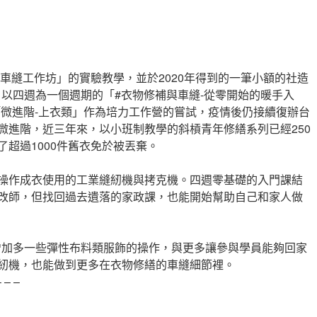
繕車縫工作坊」的實驗教學，並於2020年得到的一筆小額的社造
4月以四週為一個週期的「#衣物修補與車縫-從零開始的暖手入
「微進階-上衣類」作為培力工作營的嘗試，疫情後仍接續復辦台
微進階，近三
年來，以小班制教學的斜槓青年修繕系列已經250
超過1000件舊衣免於被丟棄。
操作成衣使用的工業縫紉機與拷克機。四週零基礎的入門課結
改師，但找回過去遺落的家政課，也能開始幫助自己和家人做
增加多一些彈性布料類服飾的操作，與更多讓參與學員能夠回家
紉機，也能做到更多在衣物修繕的車縫細節裡。
– – –